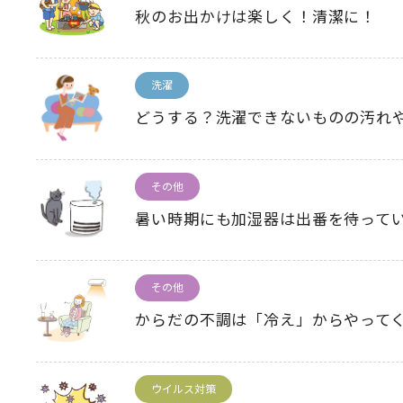
秋のお出かけは楽しく！清潔に！
洗濯
どうする？洗濯できないものの汚れ
その他
暑い時期にも加湿器は出番を待って
その他
からだの不調は「冷え」からやって
ウイルス対策