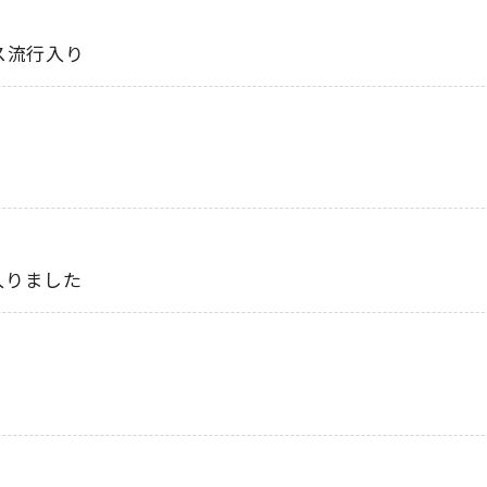
ス流行入り
入りました