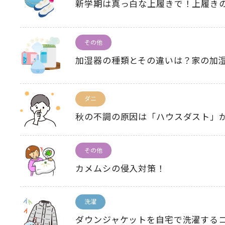
新学期は真っ白な上履きで！上履き
その他
加湿器の種類とその違いは？家の加
ダニ
秋の不調の原因は「ハウスダスト」
その他
カメムシの侵入対策！
洗濯
ダウンジャケットを自宅で洗濯する