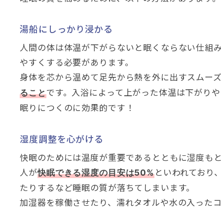
湯船にしっかり浸かる
人間の体は体温が下がらないと眠くならない仕組
やすくする必要があります。
身体を芯から温めて足先から熱を外に出すスムー
です。入浴によって上がった体温は下がりや
ること
眠りにつくのに効果的です！
湿度調整を心がける
快眠のためには温度が重要であるとともに湿度もと
人が
といわれており
快眠できる湿度の目安は50%
たりするなど睡眠の質が落ちてしまいます。
加湿器を稼働させたり、濡れタオルや水の入ったコ