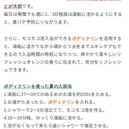
です。
とが大切
毎日は無理でも週に2、3日程度は湯船に浸かるようにする
と、夏バテ予防につながります。
さらに、モコモコ泡入浴ができる
を
活用する
ボディクリン
と、湯船に浸かりながら頭からつま先までスキンケアもで
きるので入浴時間の時短になりつつ、爽やかで清々しいリ
フレッシュオレンジの香りに包まれて、気分をリフレッシ
ュできます。
ボディクリンを使った夏の入浴法
1.湯船に37～39℃のぬるめのお湯を約200Lをためる。
2.お湯がたまったら、
を入れる。
ボディクリン
3.シャワーで2～3分泡立てて、モコモコ泡を作る。
4.20〜30分程、ゆっくり湯船に浸かる。
5.泡がなくなって来たら追いシャワーで復活させる。