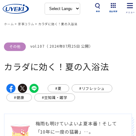
検索
商品情報
ホーム
>
家事コラム
>
カラダに効く！夏の入浴法
vol.107（ 2024年07月25日 公開）
その他
カラダに効く！夏の入浴法
#夏
#リフレッシュ
#健康
#豆知識・雑学
梅雨も明けていよいよ夏本番！そして
「10年に一度の猛暑」…。