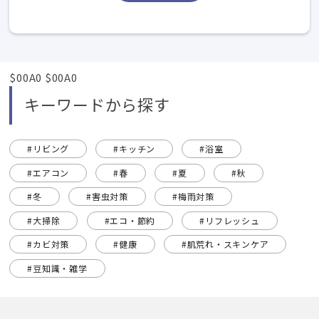
$00A0 $00A0
キーワードから探す
#リビング
#キッチン
#浴室
#エアコン
#春
#夏
#秋
#冬
#害虫対策
#梅雨対策
#大掃除
#エコ・節約
#リフレッシュ
#カビ対策
#健康
#肌荒れ・スキンケア
#豆知識・雑学