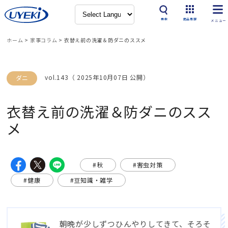
検索
商品情報
ホーム
>
家事コラム
>
衣替え前の洗濯＆防ダニのススメ
vol.143（ 2025年10月07日 公開）
ダニ
衣替え前の洗濯＆防ダニのスス
メ
#秋
#害虫対策
#健康
#豆知識・雑学
朝晩が少しずつひんやりしてきて、そろそ