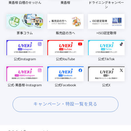
美香柑 白檀のせっけん
美香柑
ドライニングキャンペー
ン
家事コラム
販売店の方へ
>ISO認定取得
公式Instagram
公式YouTube
公式TikTok
公式-美香柑-Instagram
公式Facebook
公式X
キャンペーン・特設一覧を見る