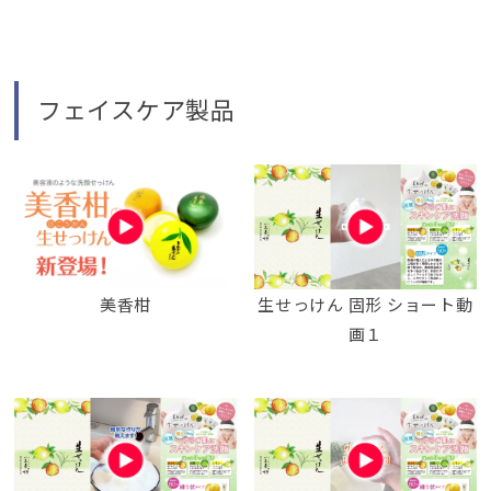
フェイスケア製品
美香柑
生せっけん 固形 ショート動
画１