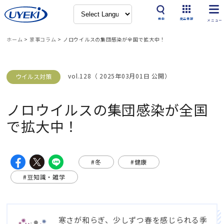
検索
商品情報
ホーム
>
家事コラム
>
ノロウイルスの集団感染が全国で拡大中！
vol.128（ 2025年03月01日 公開）
ウイルス対策
ノロウイルスの集団感染が全国
で拡大中！
#冬
#健康
#豆知識・雑学
寒さが和らぎ、少しずつ春を感じられる季