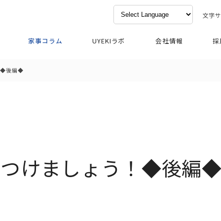
文字
家事コラム
UYEKIラボ
会社情報
採
！◆後編◆
をつけましょう！◆後編