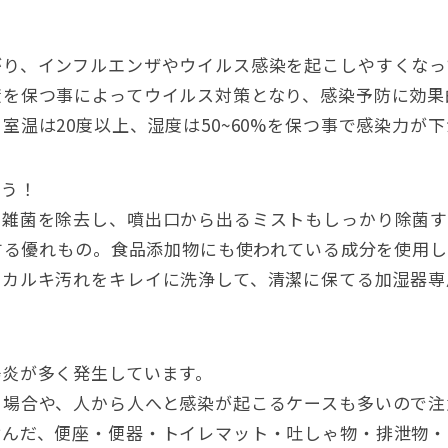
がり、インフルエンザやウイルス感染を起こしやすくなっ
度を保つ事によってウイルス対策となり、感染予防に効果
温は20度以上、湿度は50~60%を保つ事で感染力が
ょう！
て雑菌を除去し、噴出口から出るミストもしっかり除菌
菌する優れもの。食品添加物にも使われている成分を使用
たカルキ汚れをキレイに洗浄して、清潔に保てる加湿器専
腸炎が多く発生しています。
る場合や、人から人へと感染が起こるケースも多いので注
含んだ、便座・便器・トイレマット・吐しゃ物・排泄物・