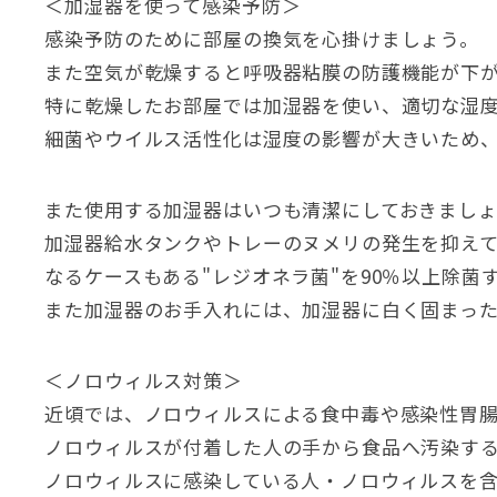
＜加湿器を使って感染予防＞
感染予防のために部屋の換気を心掛けましょう。
また空気が乾燥すると呼吸器粘膜の防護機能が下
特に乾燥したお部屋では加湿器を使い、適切な湿
細菌やウイルス活性化は湿度の影響が大きいため、室
また使用する加湿器はいつも清潔にしておきまし
加湿器給水タンクやトレーのヌメリの発生を抑え
なるケースもある"レジオネラ菌"を90％以上除
また加湿器のお手入れには、加湿器に白く固まっ
＜ノロウィルス対策＞
近頃では、ノロウィルスによる食中毒や感染性胃
ノロウィルスが付着した人の手から食品へ汚染す
ノロウィルスに感染している人・ノロウィルスを