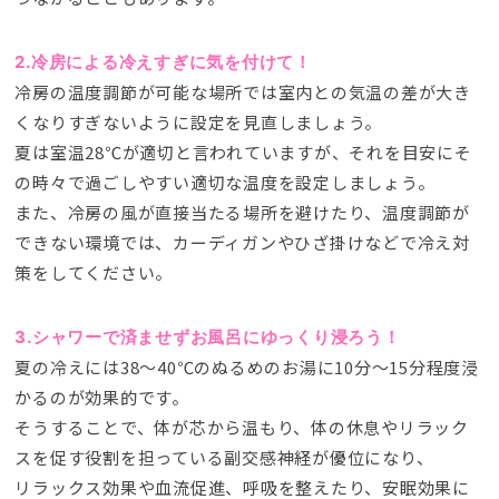
2.冷房による冷えすぎに気を付けて！
冷房の温度調節が可能な場所では室内との気温の差が大き
くなりすぎないように設定を見直しましょう。
夏は室温28℃が適切と言われていますが、それを目安にそ
の時々で過ごしやすい適切な温度を設定しましょう。
また、冷房の風が直接当たる場所を避けたり、温度調節が
できない環境では、カーディガンやひざ掛けなどで冷え対
策をしてください。
3.シャワーで済ませずお風呂にゆっくり浸ろう！
夏の冷えには38〜40℃のぬるめのお湯に10分～15分程度浸
かるのが効果的です。
そうすることで、体が芯から温もり、体の休息やリラック
スを促す役割を担っている副交感神経が優位になり、
リラックス効果や血流促進、呼吸を整えたり、安眠効果に