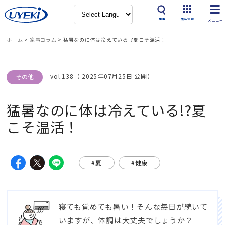
検索
商品情報
ホーム
>
家事コラム
>
猛暑なのに体は冷えている!?夏こそ温活！
vol.138（ 2025年07月25日 公開）
その他
猛暑なのに体は冷えている!?夏
こそ温活！
#夏
#健康
寝ても覚めても暑い！そんな毎日が続いて
いますが、体調は大丈夫でしょうか？