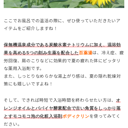
ここでお風呂での温活の際に、ぜひ使っていただきたいア
イテムをご紹介しますね！
保無機温泉成分である炭酸水素ナトリウムに加え、温浴効
は、冷え
症
、疲
果を高める5つの刻み生薬を配合した
百薬湯
労回復、肩のこりなどに効果的で夏の疲れた体にピッタリ
な薬用入浴剤です。
また、しっとりなめらかな湯上がり感は、夏の隠れ乾燥対
策にも嬉しいですよね！
そして、できれば時短で入浴時間を終わらせたい方は、
オ
レンジオイルとパパイヤ酵素配合で古い角質をしっかり落
を使ってみてく
とすモコモコ泡の化粧入浴剤
ボディクリン
ださい。