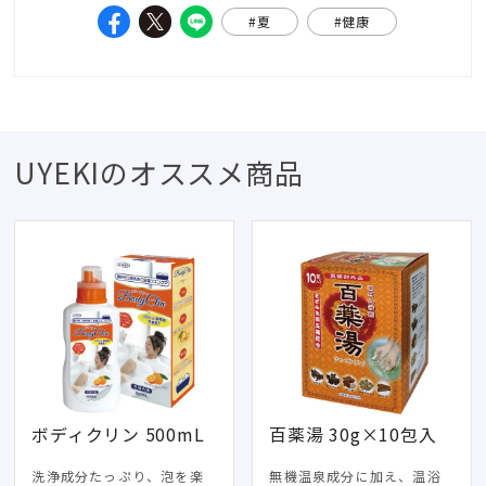
#夏
#健康
UYEKIのオススメ商品
ボディクリン 500mL
百薬湯 30g×10包入
洗浄成分たっぷり、泡を楽
無機温泉成分に加え、温浴