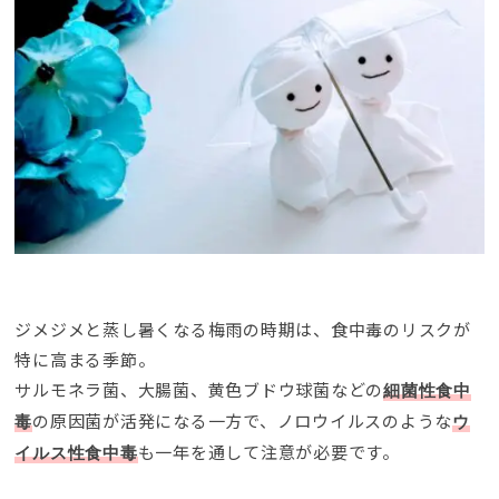
ジメジメと蒸し暑くなる梅雨の時期は、食中毒のリスクが
特に高まる季節。
サルモネラ菌、大腸菌、黄色ブドウ球菌などの
細菌性食中
の原因菌が活発になる一方で、ノロウイルスのような
毒
ウ
も一年を通して注意が必要です。
イルス性食中毒