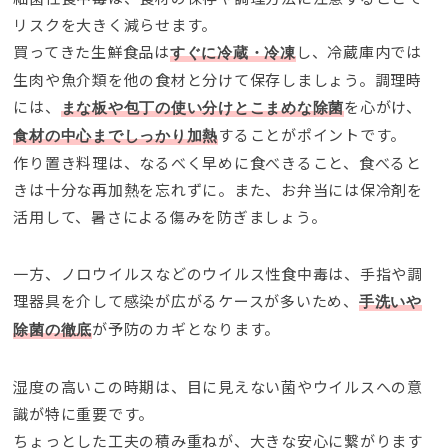
リスクを大きく減らせます。
買ってきた生鮮食品は
し、冷蔵庫内では
すぐに冷蔵・冷凍
生肉や魚介類を他の食材と分けて保存しましょう。調理時
には、
を心がけ、
まな板や包丁の使い分けとこまめな除菌
することがポイントです。
食材の中心までしっかり加熱
作り置き料理は、なるべく早めに食べきること、食べると
きは十分な再加熱を忘れずに。また、お弁当には保冷剤を
活用して、暑さによる傷みを防ぎましょう。
一方、ノロウイルスなどのウイルス性食中毒は、手指や調
理器具を介して感染が広がるケースが多いため、
手洗いや
が予防のカギとなります。
除菌の徹底
湿度の高いこの時期は、目に見えない菌やウイルスへの意
識が特に重要です。
ちょっとした工夫の積み重ねが、大きな安心に繋がります