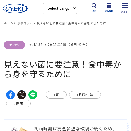
検索
商品情報
ホーム
>
家事コラム
>
見えない菌に要注意！食中毒から身を守るために
vol.135（ 2025年06月06日 公開）
その他
見えない菌に要注意！食中毒か
ら身を守るために
#夏
#梅雨対策
#健康
梅雨時期は高温多湿な環境が続くため、