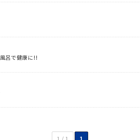
風呂で健康に!!
～
1 / 1
1