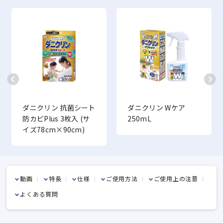
ダニクリン 抗菌シート
ダニクリン Wケア
防カビPlus 3枚入 (サ
250mL
イズ78cm×90cm)
動画
特長
仕様
ご使用方法
ご使用上の注意
よくある質問