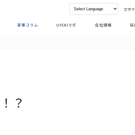
文字
家事コラム
UYEKIラボ
会社情報
採
機！？