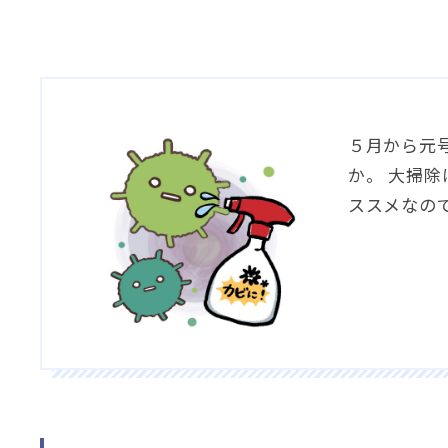
５月から元
か。 大掃
ススメなの