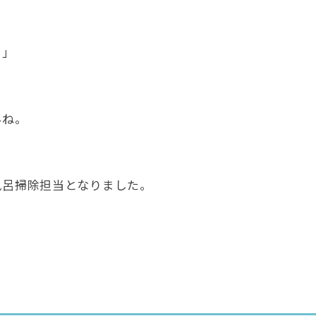
？」
んね。
風呂掃除担当となりました。