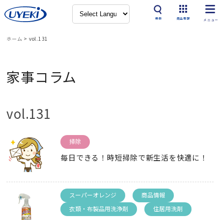
検索
商品情報
ホーム
>
vol.131
家事コラム
vol.131
掃除
毎日できる！時短掃除で新生活を快適に！
スーパーオレンジ
商品情報
衣類・布製品用洗浄剤
住居用洗剤