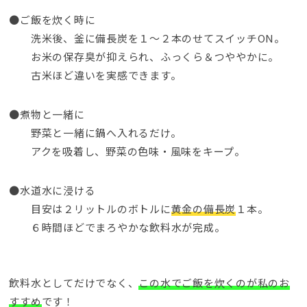
●ご飯を炊く時に
洗米後、釜に備長炭を１～２本のせてスイッチON。
お米の保存臭が抑えられ、ふっくら＆つややかに。
古米ほど違いを実感できます。
●煮物と一緒に
野菜と一緒に鍋へ入れるだけ。
アクを吸着し、野菜の色味・風味をキープ。
●水道水に浸ける
目安は２リットルのボトルに
黄金の備長炭
１本。
６時間ほどでまろやかな飲料水が完成。
飲料水としてだけでなく、
この水でご飯を炊くのが私のお
すすめ
です！