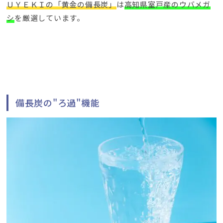
ＵＹＥＫＩの「黄金の備長炭」
は
高知県室戸産のウバメガ
シ
を厳選しています。
備長炭の"ろ過"機能