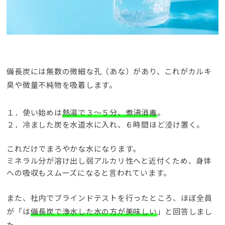
備長炭には無数の微細な孔（あな）があり、これがカルキ
臭や微量不純物を吸着します。
１．使い始めは
熱湯で３～５分、煮沸消毒
。
２．冷ました炭を水道水に入れ、６時間ほど浸け置く。
これだけでまろやかな水になります。
ミネラル分が溶け出し弱アルカリ性へと近付くため、身体
への吸収もスムーズになると言われています。
また、社内でブラインドテストを行ったところ、ほぼ全員
が「は
備長炭で浄水した水の方が美味しい
」と回答しまし
た。