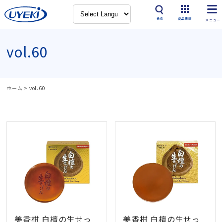
検索
商品情報
vol.60
ホーム
>
vol.60
美香柑 白檀の生せっ
美香柑 白檀の生せっ