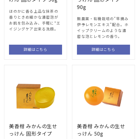
90g
ほのかに香る上品な抹茶の
香りときめ細かな濃密泡が
無農薬・有機栽培の"早摘み
お肌を包み込み、手軽に*エ
伊予レモンエキス"配合。ホ
イジングケア出来る洗顔。
イップクリームのような濃
密な泡とレモンの香り。
詳細はこちら
詳細はこちら
美香柑 みかんの生せ
美香柑 みかんの生せ
っけん 固形タイプ
っけん 50g