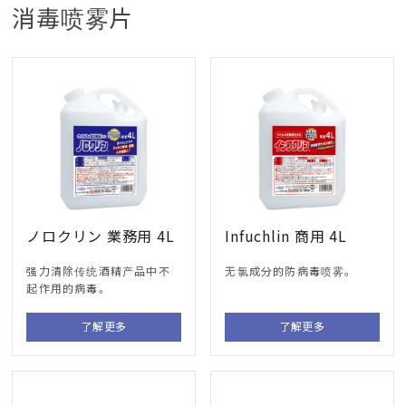
消毒喷雾片
ノロクリン 業務用 4L
Infuchlin 商用 4L
强力清除传统酒精产品中不
无氯成分的防病毒喷雾。
起作用的病毒。
了解更多
了解更多