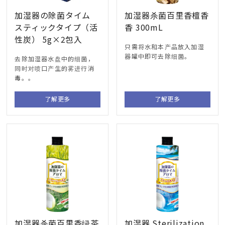
加湿器の除菌タイム
加湿器杀菌百里香檀香
スティックタイプ（活
香 300mL
性炭） 5g×2包入
只需将水和本产品放入加湿
器罐中即可去除细菌。
去除加湿器水盘中的细菌，
同时对喷口产生的雾进行消
毒。。
了解更多
了解更多
加湿器杀菌百里香绿茶
加湿器 Sterilization