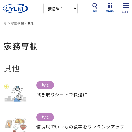
搜索
產品信息
家
>
家務專欄
>
其他
家務專欄
其他
其他
拭き取りシートで快適に
其他
備長炭でいつもの食事をワンランクアップ