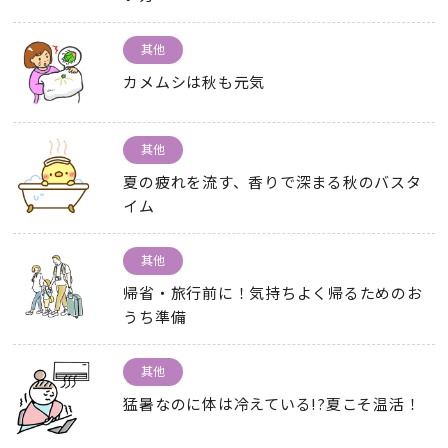
其他
カメムシは秋も元気
其他
夏の疲れを流す
、
香りで深まる秋のバスタ
イム
其他
帰省・旅行前に！気持ちよく帰るためのお
うち準備
其他
猛暑なのに体は冷えている
!?
夏こそ温活！