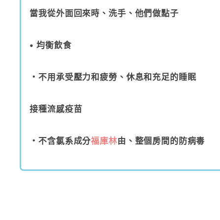
當我從外面回來時、洗手、他們做點子
• 均衡飲食
・不用承受壓力和疲勞、休息和充足的睡眠
接種流感疫苗
・不含氯系成分
福庫林
由、整個房間的防病毒