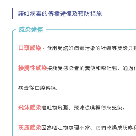
諾如病毒的傳播途徑及預防措施
感染途徑
・食用受諾如病毒污染的牡蠣等雙殼貝
口頭感染
接觸受感染者的糞便和嘔吐物、通過
接觸性感染
病毒從口腔傳播。
嘔吐物飛濺、飛沫從嘴裡傳來感染。
飛沫感染
因為嘔吐物處理不當、它們乾燥成灰塵
灰塵感染