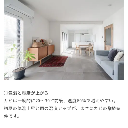
①気温と湿度が上がる
カビは一般的に20～30℃前後
、
湿度60％で増えやすい
。
初夏の気温上昇と雨の湿度アップが
、
まさにカビの増殖条
件です
。