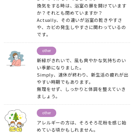
換気をする時は
、
浴室の扉を開けています
か？それとも閉めていますか？
Actually、
その違いが浴室の乾きやすさ
や
、
カビの発生しやすさに関わっているの
です
。
other
新緑がきれいで
、
風も爽やかな気持ちのい
い季節になりました
。
Simply、
連休が終わり
、
新生活の疲れが出
やすい時期でもあります
。
無理をせず
、
しっかりと体調を整えていき
ましょう
。
other
アレルギーの方は
、
そろそろ花粉を感じ始
めている頃かもしれません
。