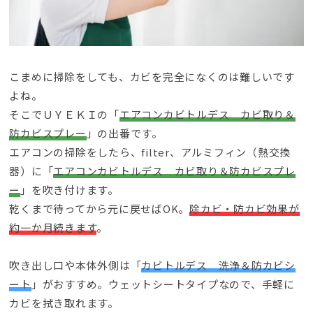
こまめに掃除をしても
、
カビを完全になくのは難しいです
よね
。
そこでＵＹＥＫＩの「
エアコンカビトルデス カビ取り＆
防カビスプレー
」の出番です
。
エアコンの掃除をしたら
、filter、
アルミフィン（熱交換
器）に「
エアコンカビトルデス カビ取り＆防カビスプレ
ー
」を吹き付けます
。
乾くまで待ってから元に戻せばOK
。
除カビ・防カビ効果が
約一か月続きます
。
吹き出し口や本体外側は「
カビトルデス 洗浄＆防カビシ
ート
」がおすすめ
。
ウェットシートタイプなので
、
手軽に
カビを拭き取れます
。