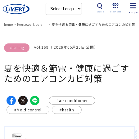
Product
search
information
home
>
Housework column
>
夏を快適＆節電・健康に過ごすためのエアコンカビ対策
vol.159（ 2026年05月25日 公開）
cleaning
夏を快適＆節電・健康に過ごす
ためのエアコンカビ対策
#air conditioner
#Mold control
#health