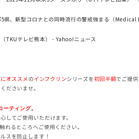
新型コロナとの同時流行の警戒強まる（Medical DOC
Uテレビ熊本） - Yahoo!ニュース
策にオススメ
の
インフクリン
シリーズを
初回半額
でご提供
用くださいませ。
コーティング。
安心してご使用いただけます。
く触れるところへご使用ください。
イルスを防止します！