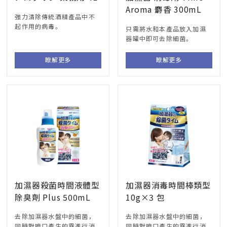
Aroma 麝香 300mL
強力清除傳統酒精產品中不
起作用的病毒。
只需將水和本產品放入加濕
器罐中即可去除細菌。
瞭解更多
瞭解更多
加濕器殺菌時間液體型
加濕器消毒時間棒類型
除臭劑 Plus 500mL
10g×3 包
去除加濕器水盤中的細菌，
去除加濕器水盤中的細菌，
同時對噴口產生的霧進行消
同時對噴口產生的霧進行消