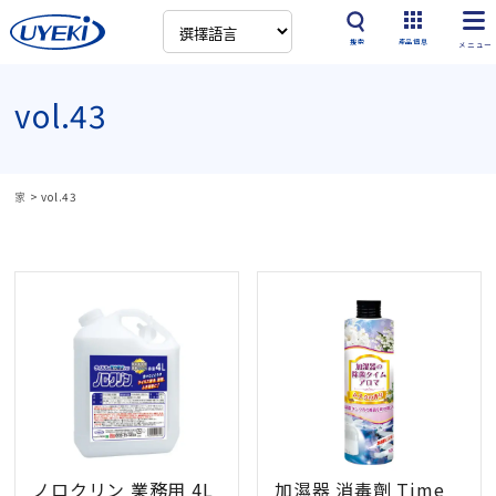
搜索
產品信息
vol.43
家
>
vol.43
ノロクリン 業務用 4L
加濕器 消毒劑 Time