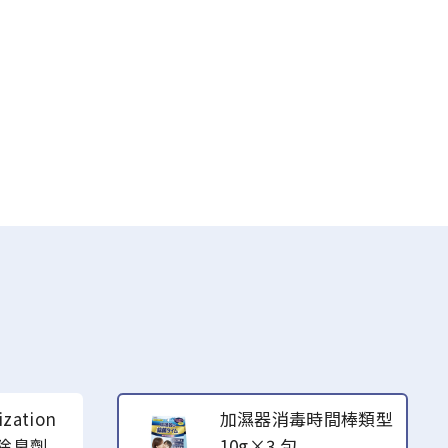
zation
加濕器消毒時間棒類型
型除臭劑
10g×3 包