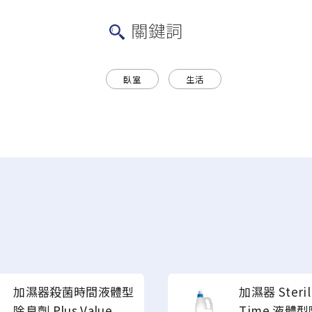
關鍵詞
臥室
生活
加濕器殺菌時間液體型
加濕器 Sterili
除臭劑 Plus Value
Time 液體