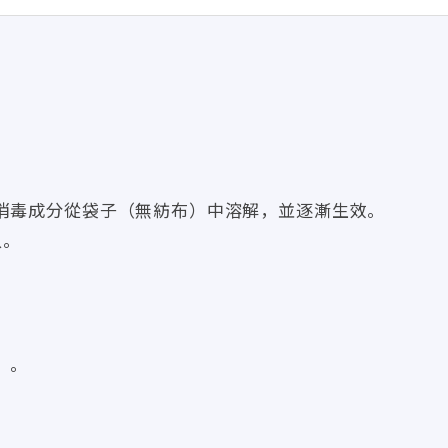
。消毒成分從袋子（無紡布）中溶解，並逐漸生效。
入。
。。