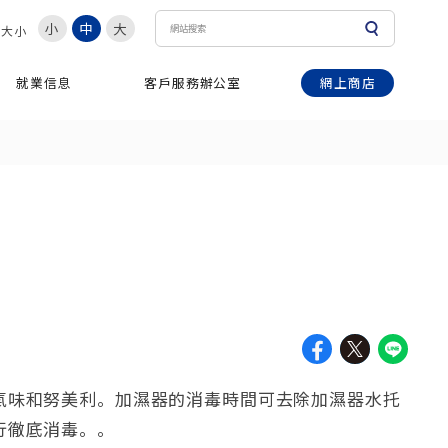
小
中
大
體大小
網上商店
就業信息
客戶服務辦公室
氣味和努美利。加濕器的消毒時間可去除加濕器水托
行徹底消毒。。