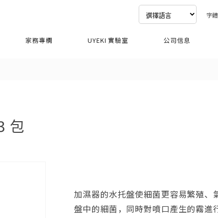
字
家務專欄
UYEKI 實驗室
公司信息
 包
加濕器的水托盤使細菌更容易繁殖、
盤中的細菌，同時對噴口產生的霧進