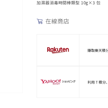
加濕器消毒時間棒類型 10g×3 包
在線商店
賺取樂天積分、
利用 T 積分、