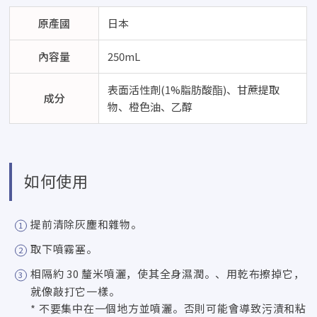
原產國
日本
內容量
250mL
表面活性劑(1%脂肪酸酯)、甘蔗提取
成分
物、橙色油、乙醇
如何使用
提前清除灰塵和雜物。
取下噴霧塞。
相隔約 30 釐米噴灑，使其全身濕潤。、用乾布擦掉它，
就像敲打它一樣。
* 不要集中在一個地方並噴灑。否則可能會導致污漬和粘