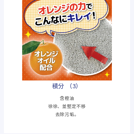
積分 （3）
含橙油
徐徐、並堅定不移
去除污垢。