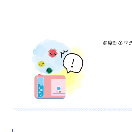
濕度對冬季