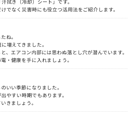
「汗拭き（冷却）シート」です
。
だけでなく災害時にも役立つ活用法をご紹介します
。
したね
。
庭に増えてきました
。
ると
、
エアコン内部には思わぬ落とし穴が潜んでいます
。
節電・健康を手に入れましょう
。
ちのいい季節になりました
。
が出やすい時期でもあります
。
ていきましょう
。