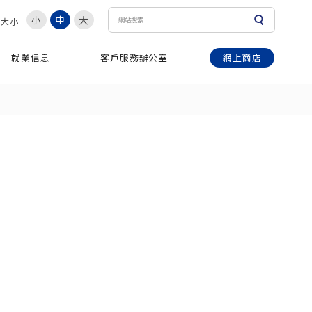
小
中
大
體大小
網上商店
就業信息
客戶服務辦公室