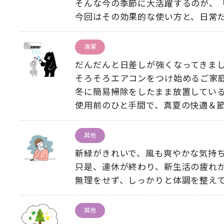
そんな今の季節に大活躍するのが
、
今回はその効果的な使い方と
、
日常
清潔
だんだんと日差しが強くなってきま
そろそろエアコンをつけ始めるご家
冬に簡易掃除をしたまま放置してい
使用前のひと手間で
、
真夏の快適＆
其他
新緑がきれいで
、
風も爽やかな気持
只是、
連休が終わり
、
新生活の疲れ
無理をせず
、
しっかりと体調を整え
其他