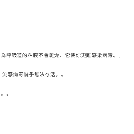
因為呼吸道的粘膜不會乾燥、它使你更難感染病毒。。
內，流感病毒幾乎無法存活。。
要。。