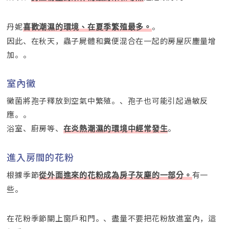
丹妮
。
喜歡潮濕的環境、在夏季繁殖最多。
因此、在秋天，蟲子屍體和糞便混合在一起的房屋灰塵量增
加。。
室內黴
黴菌將孢子釋放到空氣中繁殖。、孢子也可能引起過敏反
應。。
浴室、廚房等、
。
在炎熱潮濕的環境中經常發生
進入房間的花粉
根據季節
有一
從外面進來的花粉成為房子灰塵的一部分。
些。
在花粉季節關上窗戶和門。、盡量不要把花粉放進室內，這