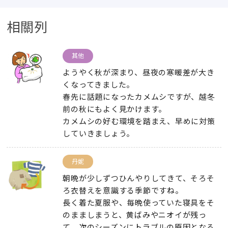
相關列
其他
ようやく秋が深まり
、
昼夜の寒暖差が大き
くなってきました
。
春先に話題になったカメムシですが
、
越冬
前の秋にもよく見かけます
。
カメムシの好む環境を踏まえ
、
早めに対策
していきましょう
。
丹妮
朝晩が少しずつひんやりしてきて
、
そろそ
ろ衣替えを意識する季節ですね
。
長く着た夏服や
、
毎晩使っていた寝具をそ
のまましまうと
、
黄ばみやニオイが残っ
て
、
次のシーズンにトラブルの原因となる