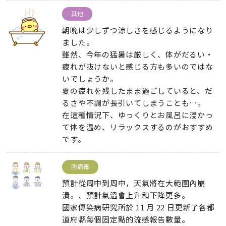
其他
朝晩は少しずつ涼しさを感じるようになり
ました
。
雖然、
今年の猛暑は厳しく
、
体がだるい・
疲れが抜けないと感じる方も多いのではな
いでしょうか
。
夏の疲れを残したまま過ごしていると
、
だ
るさや不調が長引いてしまうことも…
。
在這種情況下、
ゆっくりとお風呂に浸かっ
て体を温め
、
リラックスするのがおすすめ
です
。
防病毒
預計從周中到周中，天氣將在大範圍內崩
潰。、預計氣溫會上升和下降更多。
國家傳染病研究所於 11 月 22 日更新了各都
道府縣每個固定點的流感報告數量。