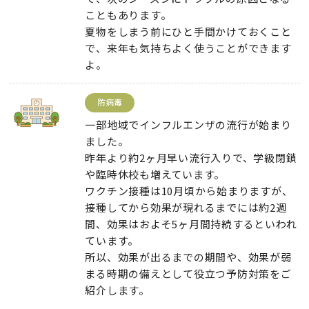
こともあります
。
夏物をしまう前にひと手間かけておくこと
で
、
来年も気持ちよく使うことができます
よ
。
防病毒
一部地域でインフルエンザの流行が始まり
ました
。
昨年より約2ヶ月早い流行入りで
、
学級閉鎖
や臨時休校も増えています
。
ワクチン接種は10月頃から始まりますが
、
接種してから効果が現れるまでには約2週
間
、
効果はおよそ5ヶ月間持続するといわれ
ています
。
所以、
効果が出るまでの期間や
、
効果が弱
まる時期の備えとして役立つ予防対策をご
紹介します
。