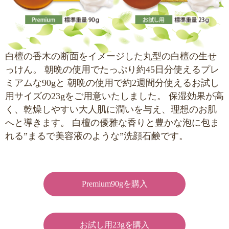
白檀の香木の断面をイメージした丸型の白檀の生せ
っけん。
朝晩の使用でたっぷり約45日分使えるプレ
ミアムな90gと
朝晩の使用で約2週間分使えるお試し
用サイズの23gをご用意いたしました。
保湿効果が高
く、乾燥しやすい大人肌に潤いを与え、理想のお肌
へと導きます。
白檀の優雅な香りと豊かな泡に包ま
れる”まるで美容液のような”洗顔石鹸です。
Premium90gを購入
お試し用23gを購入