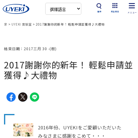
搜索
產品信息
家
>
UYEKI 實驗室
>
2017謝謝你的新年！ 輕鬆申請並獲得♪大禮物
結束日期：2017三月 30 -(樹)
2017謝謝你的新年！ 輕鬆申請並
獲得♪大禮物
2016年份、
UYEKIをご愛顧いただいた
みなさまに感謝をこめて・・・