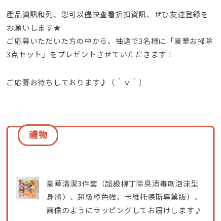
產品資訊和列、您可以儘快查看折扣資訊、
ぜひ友達登録を
お願いします★
ご応募いただいた方の中から
、
抽選で3名様に「豪華お掃除
3点セット」をプレゼントさせていただきます！
ご応募お待ちしております♪（＾ｖ＾）
禮物
豪華清潔3件套（超級柳丁除臭消毒劑泡沫型
身體）、超級橙色強、卡維托德斯專業版）、
画像のようにラッピングしてお届けします♪