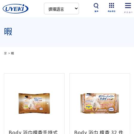
搜索
產品信息
暇
家
>
暇
Body 浴巾檀香手持式
Body 浴巾 檀香 32 件