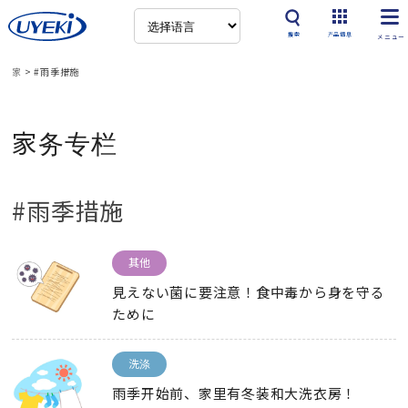
搜索
产品信息
家
>
#雨季措施
家务专栏
#雨季措施
其他
見えない菌に要注意！食中毒から身を守る
ために
洗涤
雨季开始前、家里有冬装和大洗衣房！