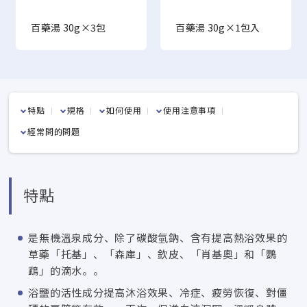
藥湯 30g×3包
百藥湯 30g×1包入
百薬湯
30g×
特點
規格
如何使用
使用注意事項
經常問的問題
特點
是無機溫泉成分、除了碳酸氫鈉、含有提高熱浴效果的
草藥「托基」、「森庫」、欽皮、「肖基奧」和「鸚
鵡」的滴水。。
浴鹽的活性成分提高沐浴效果、冷症、疲勞恢復、對僵