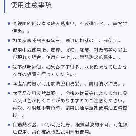
使用注意事項
將裡面的紙包直接放入熱水中，不要碰到它。、請輕輕
伸出。。
如果皮膚或體質有異常、
医師に相談の上
、請使用。
使用中或使用後、皮疹、發紅、瘙癢、
刺激感等の以上
が現れた場合
、
使用を中止し
、請諮詢您的醫生。。
我不能吃這個。如果吞下了很多、
水を飲ませて吐かせ
る等の処置を行ってください
。
本產品的熱水可用於洗臉和洗髮。、請用清水沖洗。。
本產品使用天然草藥。、
浴槽の材質等によりまれに臭
い又は色が付くことがありますのでご注意ください
。
再次、在浴缸中著色時，請用奶油清潔劑或燃油酒精擦
拭。。
自動熱水器、24小時浴缸等、根據型號的不同，可能無
法使用、請在確認機型說明書後使用。