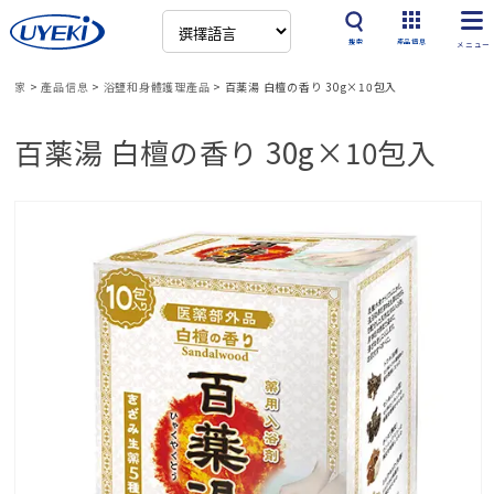
搜索
產品信息
家
>
產品信息
>
浴鹽和身體護理產品
>
百薬湯 白檀の香り 30g×10包入
百薬湯 白檀の香り 30g×10包入