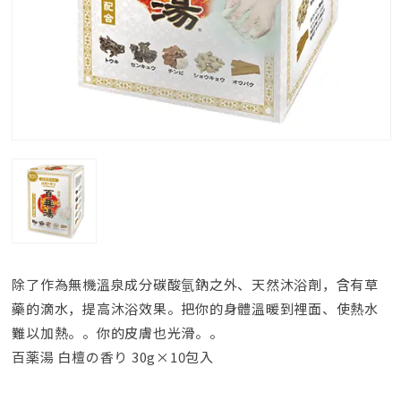
除了作為無機溫泉成分碳酸氫鈉之外、天然沐浴劑，含有草
藥的滴水，提高沐浴效果。把你的身體溫暖到裡面、使熱水
難以加熱。。你的皮膚也光滑。。
百薬湯 白檀の香り 30g×10包入