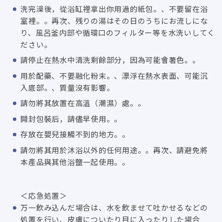
洗完澡後，從浴缸裡拿出你用過的紙包。、不要留在浴
室裡。。再次、
残りの湯はその日のうちにお流しにな
り
、
風呂釜内部や循環口のフィルター等を水洗いしてく
ださい
。
請停止在熱水中清洗剩餘部分，因為可能會著色。。
用於配藥、不要融化粉末。、漂浮在熱水表面、可能沉
入底部。、質量沒有影響。
請勿將其放置在高溫（潮濕）處。。
開封包裝后，請儘早使用。。
存放在嬰兒接觸不到的地方。。
請勿將其用於沐浴以外的任何用途。。再次、請避免將
本產品與其他浴鹽一起使用。。
＜応急処置＞
万一飲み込んだ場合は
、
水を飲ませて吐かせるなどの
処置を行い
、
皮膚についたり目に入ったりした場合