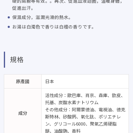
硬的肩膀等有效。。再次、促進血液迴圈，溫暖身體，
促進出汗。
保濕成分，滋潤光滑的熱水。
お湯は白濁色で香りは白檀の香りです
。
規格
原產國
日本
活性成分：歐巴庫、肖京、森庫、欽皮、
托基、
炭酸水素ナトリウム
その他成分
：阿爾蒙德油、電視油、德克
成分
斯特林、矽酸鈣、氧化鈦、
ポリエチレ
ン
、
グリコール6000
、聚氧乙烯硬脂
醚、油酸鈉、香料