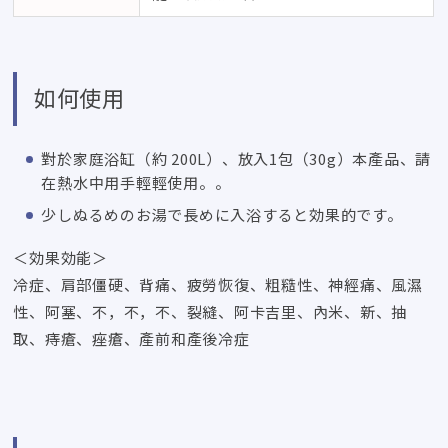
如何使用
對於家庭浴缸（約 200L）、放入1包（30g）本產品、請
在熱水中用手輕輕使用。。
少しぬるめのお湯で長めに入浴すると効果的です
。
＜効果効能＞
冷症、肩部僵硬、背痛、疲勞恢復、粗糙性、神經痛、風濕
性、阿塞、不，不，不、裂縫、阿卡吉里、內米、新、抽
取、痔瘡、痤瘡、產前和產後冷症