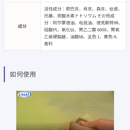
活性成分：欧巴库、肖京、森库、钦皮、
托基、
炭酸水素ナトリウム その他成
分
：阿尔蒙德油、电视油、德克斯特林、
成分
硅酸钙、氧化钛、聚乙二醇 6000、聚氧
乙烯硬脂醚、油酸钠、蓝色 1、黄色 4、
香料
如何使用