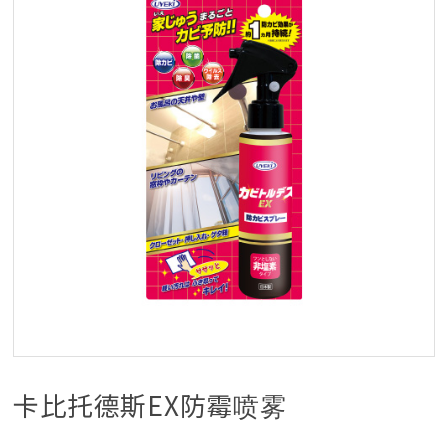
卡比托德斯EX防霉喷雾