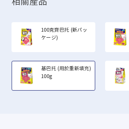
相關產品
100克齊巴托 (
新パッ
ケージ
)
基巴托 (用於重新填充)
100g