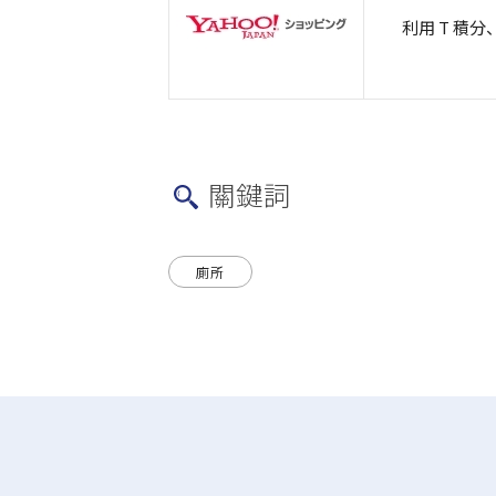
利用 T 積分、
關鍵詞
廁所