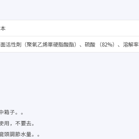
日本
表面活性劑（聚氧乙烯單硬脂酸酯）、硫酸 （82%）、溶解
中箱子。。
使用，不要去。
龍頭調節水量。。