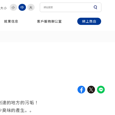
小
中
大
體大小
網上商店
就業信息
客戶服務辦公室
到達的地方的污垢！
少臭味的產生。。