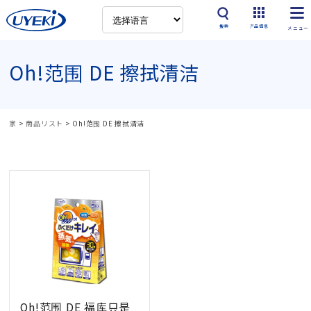
搜索
产品信息
Oh!范围 DE 擦拭清洁
家
>
商品リスト
>
Oh!范围 DE 擦拭清洁
Oh!范围 DE 福库只是