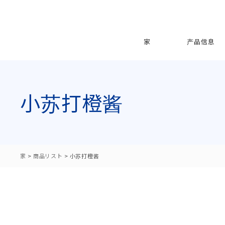
家
产品信息
小苏打橙酱
家
>
商品リスト
>
小苏打橙酱