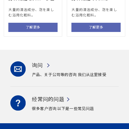
大量的清洁成分、
泡を楽し
大量的清洁成分、
泡を楽し
む浴用化粧料
。
む浴用化粧料
。
了解更多
了解更多
询问
产品、关于公司等的咨询
我们从这里接受
经常问的问题
很多客户咨询
以下是一些常见问题