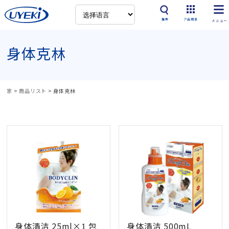
搜索
产品信息
身体克林
家
>
商品リスト
>
身体克林
身体清洁 25ml×1 包
身体清洁 500mL