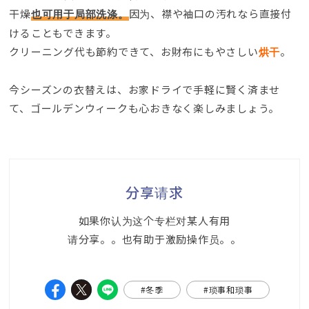
干燥
因为、
襟や袖口の汚れなら直接付
也可用于局部洗涤。
けることもできます
。
クリーニング代も節約できて
、
お財布にもやさしい
。
烘干
今シーズンの衣替えは
、
お家ドライで手軽に賢く済ませ
て
、
ゴールデンウィークも心おきなく楽しみましょう
。
分享请求
如果你认为这个专栏对某人有用
请分享。。也有助于激励操作员。。
#冬季
#琐事和琐事