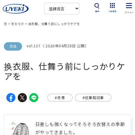
搜索
产品信息
家
>
家务专栏
>
换衣服、
仕舞う前にしっかりケアを
vol.157（ 2026年04月28日 公開）
洗涤
换衣服、
仕舞う前にしっかりケ
アを
#冬季
#琐事和琐事
日差しも強くなってそろそろ衣替えの季節
がやってきました
。