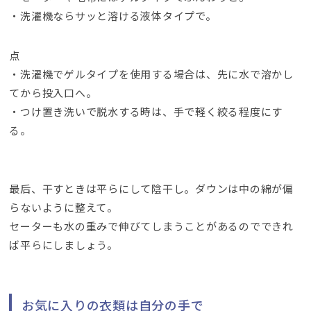
・洗濯機ならサッと溶ける液体タイプで
。
点
・洗濯機でゲルタイプを使用する場合は
、
先に水で溶かし
てから投入口へ
。
・つけ置き洗いで脱水する時は
、
手で軽く絞る程度にす
る
。
最后、
干すときは平らにして陰干し
。
ダウンは中の綿が偏
らないように整えて
。
セーターも水の重みで伸びてしまうことがあるのでできれ
ば平らにしましょう
。
お気に入りの衣類は自分の手で