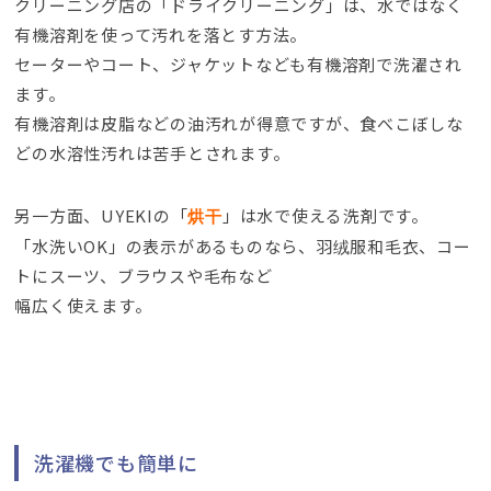
クリーニング店の「ドライクリーニング」は
、
水ではなく
有機溶剤を使って汚れを落とす方法
。
セーターやコート
、
ジャケットなども有機溶剤で洗濯され
ます
。
有機溶剤は皮脂などの油汚れが得意ですが
、
食べこぼしな
どの水溶性汚れは苦手とされます
。
另一方面、
UYEKIの「
」は水で使える洗剤です
。
烘干
「水洗いOK」の表示があるものなら
、羽绒服和毛衣、
コー
トにスーツ
、
ブラウスや毛布など
幅広く使えます
。
洗濯機でも簡単に