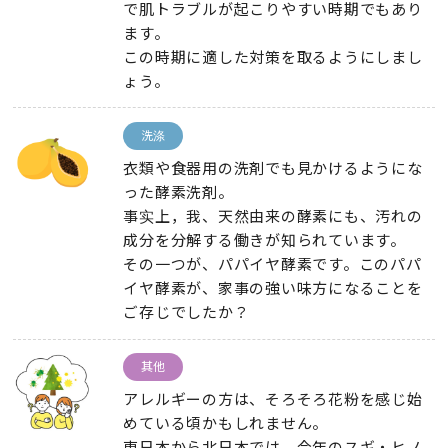
で肌トラブルが起こりやすい時期でもあり
ます
。
この時期に適した対策を取るようにしまし
ょう
。
洗涤
衣類や食器用の洗剤でも見かけるようにな
った酵素洗剤
。
事实上，我、
天然由来の酵素にも
、
汚れの
成分を分解する働きが知られています
。
その一つが
、
パパイヤ酵素です
。
このパパ
イヤ酵素が
、
家事の強い味方になることを
ご存じでしたか？
其他
アレルギーの方は
、
そろそろ花粉を感じ始
めている頃かもしれません
。
東日本から北日本では
、
今年のスギ・ヒノ