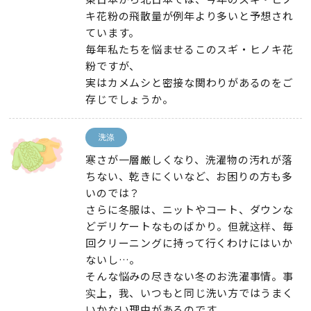
キ花粉の飛散量が例年より多いと予想され
ています
。
毎年私たちを悩ませるこのスギ・ヒノキ花
粉ですが
、
実はカメムシと密接な関わりがあるのをご
存じでしょうか
。
洗涤
寒さが一層厳しくなり
、
洗濯物の汚れが落
ちない
、
乾きにくいなど
、
お困りの方も多
いのでは？
さらに冬服は
、
ニットやコート
、
ダウンな
どデリケートなものばかり
。但就这样、
毎
回クリーニングに持って行くわけにはいか
ないし…
。
そんな悩みの尽きない冬のお洗濯事情
。事
实上，我、
いつもと同じ洗い方ではうまく
いかない理由があるのです
。