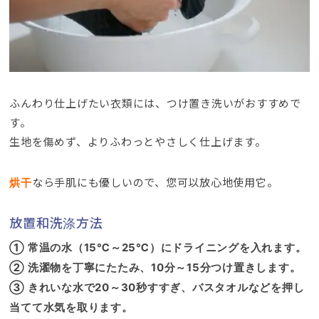
ふんわり仕上げたい衣類には
、
つけ置き洗いがおすすめで
す
。
生地を傷めず
、
よりふわっとやさしく仕上げます
。
なら手肌にも優しいので
、您可以放心地使用它。
烘干
放置和洗涤方法
① 常温の水（15℃～25℃）にドライニングを入れます
。
② 洗濯物を丁寧にたたみ
、10
分～15分つけ置きします
。
③ きれいな水で20～30秒すすぎ
、
バスタオルなどを押し
当てて水気を取ります
。