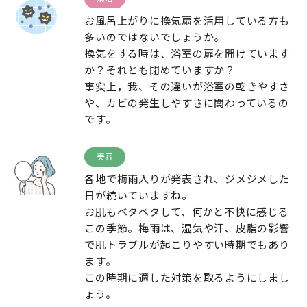
お風呂上がりに換気扇を活用している方も
多いのではないでしょうか
。
換気をする時は
、
浴室の扉を開けています
か？それとも閉めていますか？
事实上，我、
その違いが浴室の乾きやすさ
や
、
カビの発生しやすさに関わっているの
です
。
美容
各地で梅雨入りが発表され
、
ジメジメした
日が続いていますね
。
お肌もベタベタして
、
何かと不快に感じる
この季節
。
梅雨は
、
湿気や汗
、
皮脂の影響
で肌トラブルが起こりやすい時期でもあり
ます
。
この時期に適した対策を取るようにしまし
ょう
。