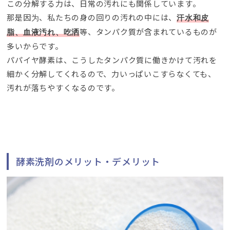
この分解する力は
、
日常の汚れにも関係しています
。
那是因为、
私たちの身の回りの汚れの中には
、
汗水和皮
等、
タンパク質が含まれているものが
脂、
血液汚れ
、吃洒
多いからです
。
パパイヤ酵素は
、
こうしたタンパク質に働きかけて汚れを
細かく分解してくれるので
、
力いっぱいこすらなくても
、
汚れが落ちやすくなるのです
。
酵素洗剤のメリット・デメリット