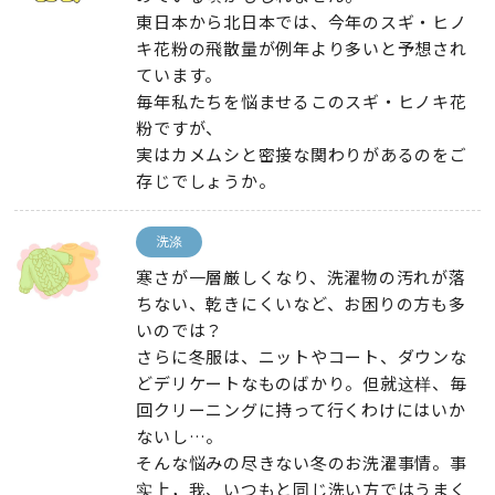
東日本から北日本では
、
今年のスギ・ヒノ
キ花粉の飛散量が例年より多いと予想され
ています
。
毎年私たちを悩ませるこのスギ・ヒノキ花
粉ですが
、
実はカメムシと密接な関わりがあるのをご
存じでしょうか
。
洗涤
寒さが一層厳しくなり
、
洗濯物の汚れが落
ちない
、
乾きにくいなど
、
お困りの方も多
いのでは？
さらに冬服は
、
ニットやコート
、
ダウンな
どデリケートなものばかり
。但就这样、
毎
回クリーニングに持って行くわけにはいか
ないし…
。
そんな悩みの尽きない冬のお洗濯事情
。事
实上，我、
いつもと同じ洗い方ではうまく