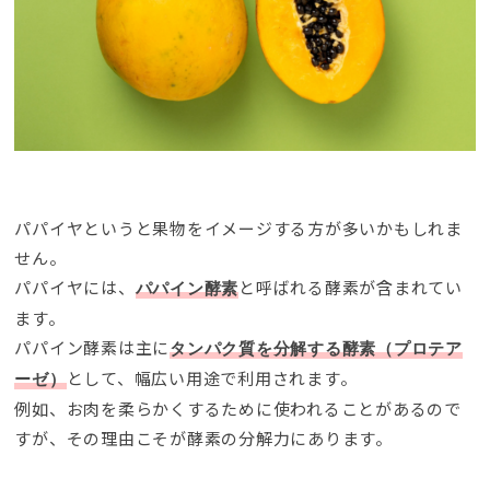
パパイヤというと果物をイメージする方が多いかもしれま
せん
。
パパイヤには
、
と呼ばれる酵素が含まれてい
パパイン酵素
ます
。
パパイン酵素は主に
タンパク質を分解する酵素（プロテア
として
、
幅広い用途で利用されます
。
ーゼ）
例如、
お肉を柔らかくするために使われることがあるので
すが
、
その理由こそが酵素の分解力にあります
。