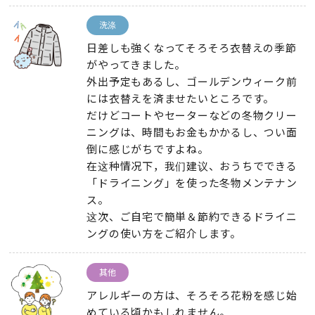
洗涤
日差しも強くなってそろそろ衣替えの季節
がやってきました
。
外出予定もあるし
、
ゴールデンウィーク前
には衣替えを済ませたいところです
。
だけどコートやセーターなどの冬物クリー
ニングは
、
時間もお金もかかるし
、
つい面
倒に感じがちですよね
。
在这种情况下，我们建议、
おうちでできる
「ドライニング」を使った冬物メンテナン
ス
。
这次、
ご自宅で簡単＆節約できるドライニ
ングの使い方をご紹介します
。
其他
アレルギーの方は
、
そろそろ花粉を感じ始
めている頃かもしれません
。