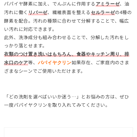
パパイヤ酵素に加え
、
でんぷんに作用する
、
油
アミラーゼ
汚れに働く
、
繊維表面を整える
の4種の
リパーゼ
セルラーゼ
酵素を配合
。
汚れの種類に合わせて分解することで
、
幅広
い汚れに対応できます
。
此外、
洗浄成分も組み合わせることで
、
分解した汚れをし
っかり落とせます
。
衣類のつけ置き洗いはもちろん
、
食器やキッチン周り
、
排
等、
如果存在、
ご家庭内のさま
水口のケア
パパイヤクリン
ざまなシーンでご使用いただけます
。
「どの洗剤を選べばいいか迷う…」とお悩みの方は
、
ぜひ
一度パパイヤクリンを取り入れてみてください
。