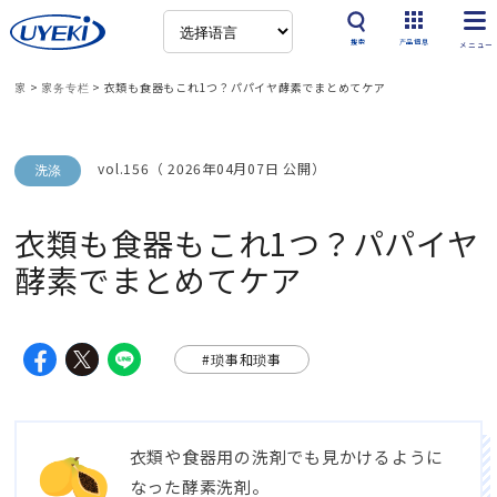
搜索
产品信息
家
>
家务专栏
>
衣類も食器もこれ1つ？パパイヤ酵素でまとめてケア
vol.156（ 2026年04月07日 公開）
洗涤
衣類も食器もこれ1つ？パパイヤ
酵素でまとめてケア
#琐事和琐事
衣類や食器用の洗剤でも見かけるように
なった酵素洗剤
。