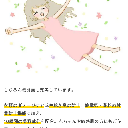
もちろん機能面も充実しています
。
或
、
衣類のダメージケア
生乾き臭の防止
静電気・花粉の付
に加え
、
着防止機能
を配合
。
赤ちゃんや敏感肌の方にもご使
10
種類の美容成分