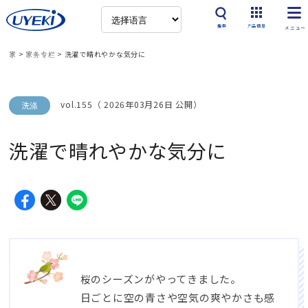
搜索
产品信息
家
>
家务专栏
>
洗濯で晴れやかな気分に
vol.155（ 2026年03月26日 公開）
洗涤
洗濯で晴れやかな気分に
桜のシーズンがやってきました
。
日ごとに空の青さや空気の爽やかさも感