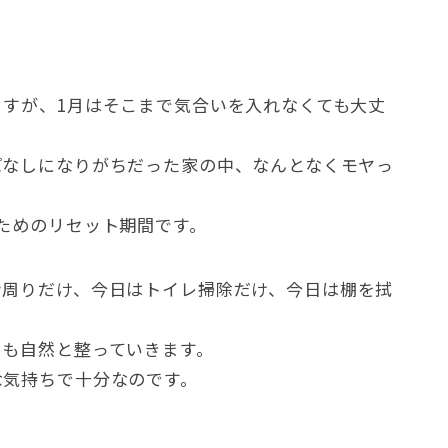
ますが
、1
月はそこまで気合いを入れなくても大丈
ぱなしになりがちだった家の中
、
なんとなくモヤっ
ためのリセット期間です
。
ン周りだけ
、
今日はトイレ掃除だけ
、
今日は棚を拭
しも自然と整っていきます
。
な気持ちで十分なのです
。