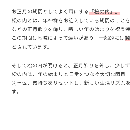
お正月の期間としてよく耳にする
「松の内」
。
松の内とは
、
年神様をお迎えしている期間のこと
などの正月飾りを飾り
、
新しい年の始まりを祝う
この期間は地域によって違いがあり
、
一般的には
関
とされています
。
そして松の内が明けると
、
正月飾りを外し
、
少し
松の内は
、
年の始まりと日常をつなぐ大切な節目
为什么、
気持ちをリセットし
、
新しい生活リズム
す
。