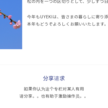
松の内を一つの区切りとして
、
少しずつ
今年もUYEKIは
、
皆さまの暮らしに寄り
本年もどうぞよろしくお願いいたします
分享请求
如果你认为这个专栏对某人有用
请分享。。也有助于激励操作员。。