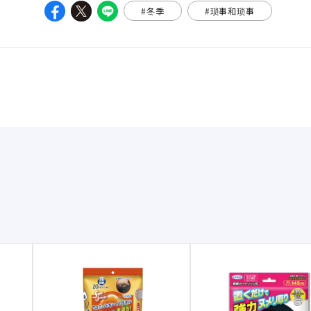
#冬季
#琐事和琐事