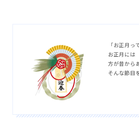
「お正月っ
お正月には
方が昔から
そんな節目