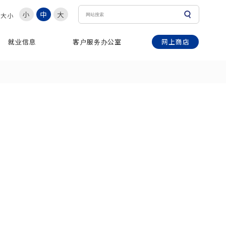
小
中
大
体大小
网上商店
就业信息
客户服务办公室
う