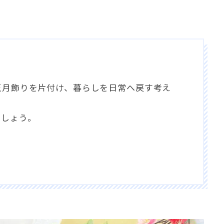
正月飾りを片付け
、
暮らしを日常へ戻す考え
ましょう
。