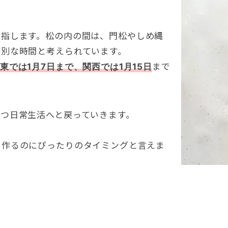
を指します
。
松の内の間は
、
門松やしめ縄
特別な時間と考えられています
。
まで
東では1月7日まで
、
関西では1月15日
ずつ日常生活へと戻っていきます
。
。
を作るのにぴったりのタイミングと言えま