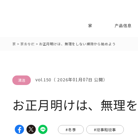
家
产品信息
家
>
家务专栏
>
お正月明けは
、
無理をしない掃除から始めよう
vol.150（ 2026年01月07日 公開）
清洁
お正月明けは
、
無理
#冬季
#琐事和琐事