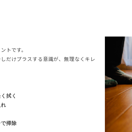
イントです
。
少しだけプラスする意識が
、
無理なくキレ
軽く拭く
入れ
ーで掃除