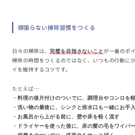
頑張らない掃除習慣をつくる
日々の掃除は
、
が一番のポ
完璧を目指さないこと
掃除の時間をつくるのではなく
、
いつもの行動に
イを維持するコツです
。
たとえば…
・料理の後片付けのついでに
、
調理台やコンロを
・洗い物の最後に
、
シンクと排水口も一緒にお手
・お風呂から上がる前に
、
壁や床を軽く流す
・ドライヤーを使った後に
、
床の髪の毛をワイパ