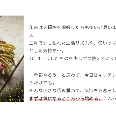
年末は大掃除を頑張った方も多いと思い
夫
。
正月で少し乱れた生活リズムや
、
使いっ
とした気持ち…
。
1
月はこうしたものを少しずつ整えていく
「全部やろう」と思わず
、
今日はキッチ
くだけでも
。
そんな小さな積み重ねで
、
気持ちも暮ら
そん
まずは気になるところから始める
。