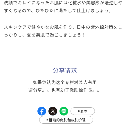
洗顔でキレイになったお肌には化粧水や美容液が浸透しや
すくなるので
、
ひたひたに満たして仕上げましょう
。
スキンケアで健やかなお肌を作り
、
日中の紫外線対策をし
っかりし
、
夏を美肌で過ごしましょう！
分享请求
如果你认为这个专栏对某人有用
请分享。。也有助于激励操作员。。
#夏季
#粗糙的皮肤和皮肤护理