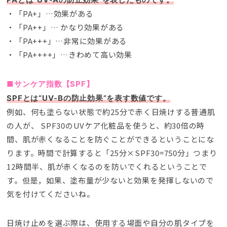
・「PA+」…効果がある
・「PA++」… かなり効果がある
・「PA+++」…非常に効果がある
・「PA++++」…きわめて高い効果
■サンケア指数【SPF】
SPFとは“UV-Bの防止効果”を表す数値です
。
例如、
何も塗らない状態で約25分で赤く日焼けする普通肌
の人が
、
SPF30のUVケア化粧品を使うと
、
約30倍の時
間
、
肌が赤くなることを防ぐことができるということにな
ります
。
時間で計算すると「25分×SPF30=750分」つまり
12時間半
、
肌が赤くなるのを防いでくれるということで
す
。但是，如果、
塗布量が少ないと効果を発揮しないので
気を付けてくださいね
。
日焼け止めを選ぶ際は
、
使用する場面や自分の肌タイプを