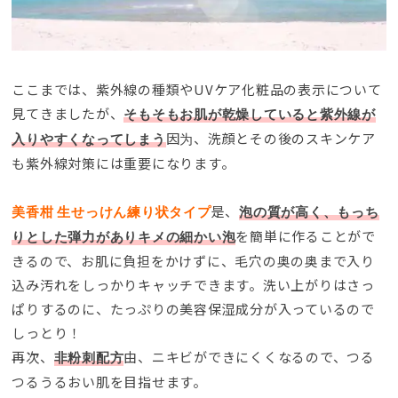
ここまでは
、
紫外線の種類やUVケア化粧品の表示について
見てきましたが
、
そもそもお肌が乾燥していると紫外線が
因为、
洗顔とその後のスキンケア
入りやすくなってしまう
も紫外線対策には重要になります
。
是、
美香柑 生せっけん練り状タイプ
泡の質が高く
、
もっち
を簡単に作ることがで
りとした弾力がありキメの細かい泡
きるので
、
お肌に負担をかけずに
、
毛穴の奥の奥まで入り
込み汚れをしっかりキャッチできます
。
洗い上がりはさっ
ぱりするのに
、
たっぷりの美容保湿成分が入っているので
しっとり！
再次、
由、
ニキビができにくくなるので
、
つる
非粉刺配方
つるうるおい肌を目指せます
。