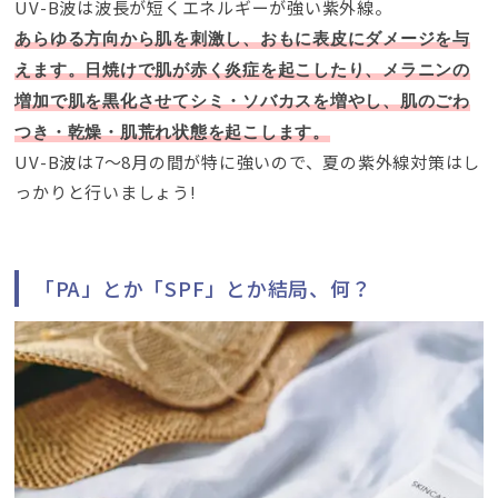
UV-B波は波長が短くエネルギーが強い紫外線
。
あらゆる方向から肌を刺激し
、
おもに表皮にダメージを与
えます
。
日焼けで肌が赤く炎症を起こしたり
、
メラニンの
増加で肌を黒化させてシミ・ソバカスを増やし
、
肌のごわ
つき・乾燥・肌荒れ状態を起こします
。
UV-B波は7～8月の間が特に強いので
、
夏の紫外線対策はし
っかりと行いましょう
!
「PA」とか「SPF」とか結局
、
何？