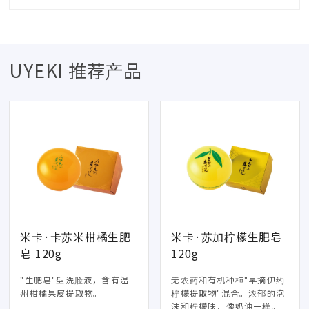
UYEKI 推荐产品
米卡·卡苏米柑橘生肥
米卡·苏加柠檬生肥皂
皂 120g
120g
"生肥皂"型洗脸液，含有温
无农药和有机种植"早摘伊约
州柑橘果皮提取物。
柠檬提取物"混合。浓郁的泡
沫和柠檬味，像奶油一样。