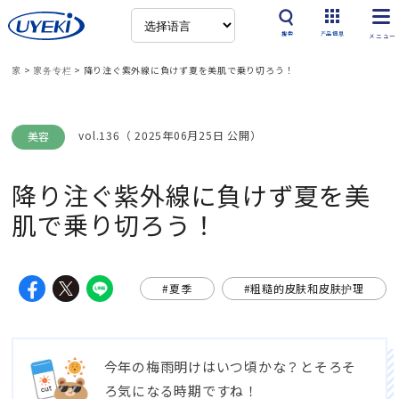
搜索
产品信息
家
>
家务专栏
>
降り注ぐ紫外線に負けず夏を美肌で乗り切ろう！
vol.136（ 2025年06月25日 公開）
美容
降り注ぐ紫外線に負けず夏を美
肌で乗り切ろう！
#夏季
#粗糙的皮肤和皮肤护理
今年の梅雨明けはいつ頃かな？とそろそ
ろ気になる時期ですね！