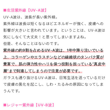
■生活紫外線【UV-A波】
UV-A波は
、
波長が長い紫外線
。
紫外線は波長は短くなるほどエネルギーが強く
、
皮膚への
影響が大きいと言われています
。
ということは
、
UV-A波は
気にしなくて大丈夫！と思ってしまいますよね
。
但是、
そんなことはないのです
。
紫外線の約9割を占めるUV-A波は
、1
年中降り注いでいる
上
、
コラーゲンやエラスチンなどの線維状のタンパク質が
豊富で
、
肌の弾力性やハリを保つ役割を担っている“真皮中
層”まで到達してしまうので注意が必要です
。
ガラスも通り抜けるUV-A波は
、
日常生活を送っているだけ
で皮膚の黒化を起こし
、
しわ・たるみの原因になってしま
うんです
。
■レジャー紫外線【UV-B波】