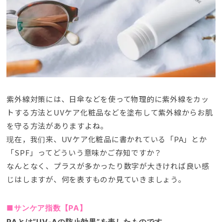
紫外線対策には
、
日傘などを使って物理的に紫外線をカッ
トする方法とUVケア化粧品などを塗布して紫外線からお肌
を守る方法がありますよね
。
现在，我们来、
UVケア化粧品に書かれている「PA」とか
「SPF」ってどういう意味かご存知ですか？
なんとなく
、
プラスが多かったり数字が大きければ良い感
じはしますが
、
何を表すものか見ていきましょう
。
■サンケア指数【PA】
PAとは“UV-Aの防止効果”を表したものです
。