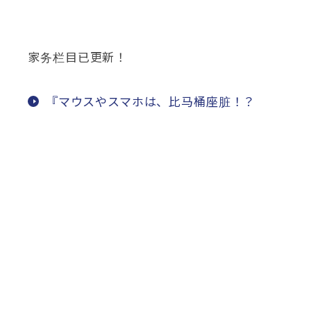
家务栏目已更新！
『マウスやスマホは
、比马桶座脏！？