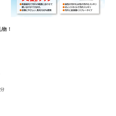
礼物！
分
 积分