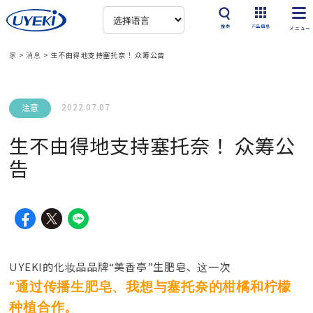
搜索
产品信息
家
>
消息
>
生不由得地支持塞托奈！ 众筹公告
2022.07.07
注意
生不由得地支持塞托奈！ 众筹公
告
UYEKI的化妆品品牌“美香亭”
生肥皂、这一次
“通过传播生肥皂、
我想与塞托奈的柑橘和柠檬
种植合作。