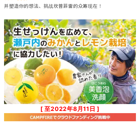
并塑造你的想法、
挑战坎普菲雷的众筹
现在！
[ 至2022年8月11日 ]