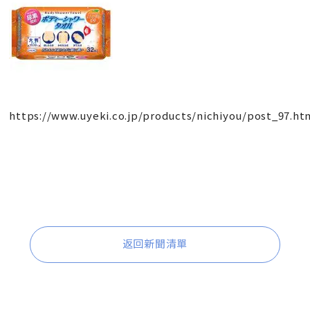
https://www.uyeki.co.jp/products/nichiyou/post_97.ht
返回新聞清單