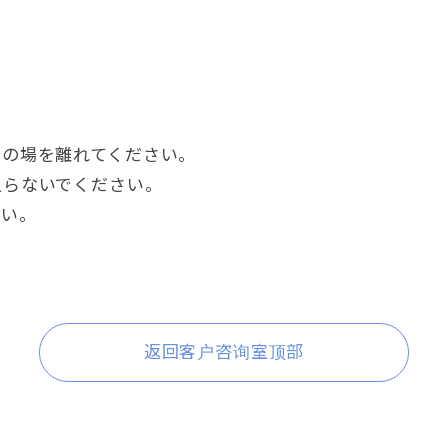
その場を離れてください
。
入らないでください
。
さい
。
返回客户咨询室顶部