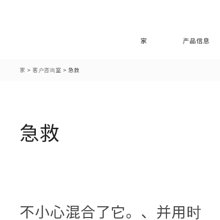
家
产品信息
家
>
客户咨询室
>
急救
急救
不小心混合了它。、并用时